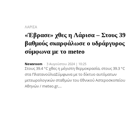
ΛΆΡΙΣΑ
«Έβρασε» χθες η Λάρισα – Στους 39
βαθμούς σκαρφάλωσε ο υδράργυρος
σύμφωνα με το meteo
Newsroom
-
3 Αυγούστου 2024 | 10:25
Στους 39.4 °C χθες η μέγιστη θερμοκρασία, στους 39.3 °C
στα ΠλατανούλιαΣύμφωνα με το δίκτυο αυτόματων
μετεωρολογικών σταθμών του Εθνικού Αστεροσκοπείου
Αθηνών / meteo.gr,...