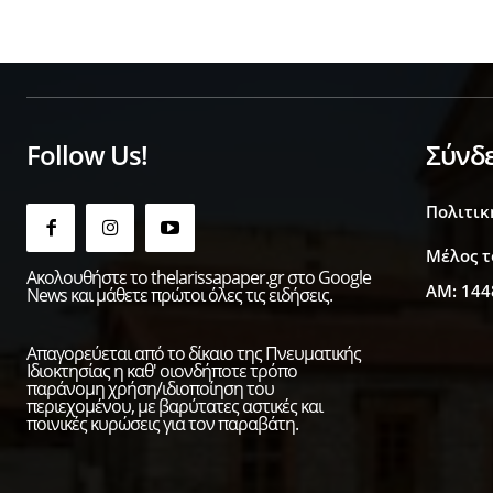
Follow Us!
Σύνδ
Πολιτικ
Μέλος τ
Ακολουθήστε το thelarissapaper.gr στο Google
ΑΜ: 144
News και μάθετε πρώτοι όλες τις ειδήσεις.
Απαγορεύεται από το δίκαιο της Πνευματικής
Ιδιοκτησίας η καθ' οιονδήποτε τρόπο
παράνομη χρήση/ιδιοποίηση του
περιεχομένου, με βαρύτατες αστικές και
ποινικές κυρώσεις για τον παραβάτη.