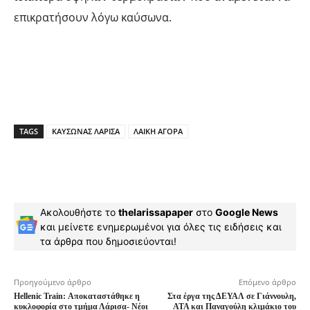
επικρατήσουν λόγω καύσωνα.
TAGS
ΚΑΥΣΩΝΑΣ ΛΑΡΙΣΑ
ΛΑΙΚΗ ΑΓΟΡΑ
Ακολουθήστε το
thelarissapaper
στο
Google News
και μείνετε ενημερωμένοι για όλες τις ειδήσεις και
τα άρθρα που δημοσιεύονται!
Προηγούμενο άρθρο
Επόμενο άρθρο
Hellenic Train: Αποκαταστάθηκε η
Στα έργα της ΔΕΥΑΛ σε Γιάννουλη,
κυκλοφορία στο τμήμα Λάρισα- Νέοι
ΑΤΑ και Παναγούλη κλιμάκιο του