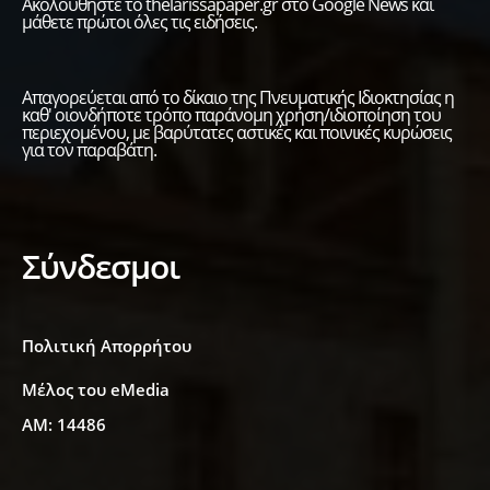
Ακολουθήστε το thelarissapaper.gr στο Google News και
μάθετε πρώτοι όλες τις ειδήσεις.
Απαγορεύεται από το δίκαιο της Πνευματικής Ιδιοκτησίας η
καθ' οιονδήποτε τρόπο παράνομη χρήση/ιδιοποίηση του
περιεχομένου, με βαρύτατες αστικές και ποινικές κυρώσεις
για τον παραβάτη.
Σύνδεσμοι
Πολιτική Απορρήτου
Μέλος του eMedia
ΑΜ: 14486