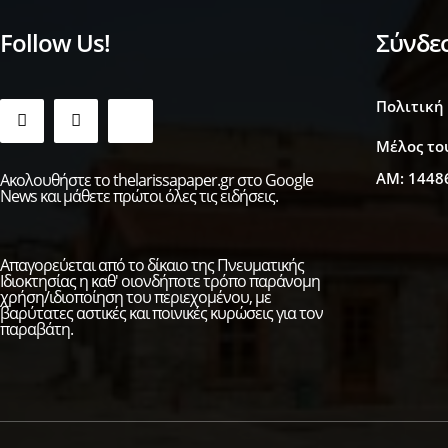
Follow Us!
Σύνδε
Πολιτική
Μέλος το
ΑΜ: 1448
Ακολουθήστε το thelarissapaper.gr στο Google
News και μάθετε πρώτοι όλες τις ειδήσεις.
Απαγορεύεται από το δίκαιο της Πνευματικής
Ιδιοκτησίας η καθ' οιονδήποτε τρόπο παράνομη
χρήση/ιδιοποίηση του περιεχομένου, με
βαρύτατες αστικές και ποινικές κυρώσεις για τον
παραβάτη.