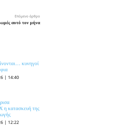
Επόμενο άρθρο
ρωμές αυτό τον μήνα
γίνονται… κυνηγοί
άφια
6 | 14:40
ρισα
X η κατασκευή της
γωγής
6 | 12:22