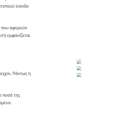
τοποιεί είσοδο
ου που αφορούν
υτή εμφανίζεται
λεγχοι. Πάντως η
ο ποσό της
ύμενο.