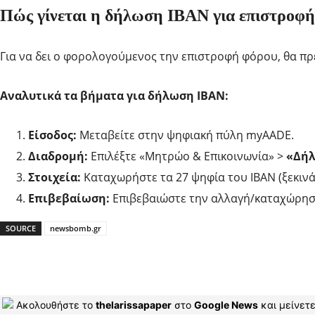
Πώς γίνεται η δήλωση IBAN για επιστροφ
Για να δει ο φορολογούμενος την επιστροφή φόρου, θα πρ
Αναλυτικά τα βήματα για δήλωση IBAN:
Είσοδος:
Μεταβείτε στην ψηφιακή πύλη myAADE.
Διαδρομή:
Επιλέξτε «Μητρώο & Επικοινωνία» >
«Δήλ
Στοιχεία:
Καταχωρήστε τα 27 ψηφία του IBAN (ξεκινά
Επιβεβαίωση:
Επιβεβαιώστε την αλλαγή/καταχώρη
SOURCE
newsbomb.gr
Ακολουθήστε το
thelarissapaper
στο
Google News
και μείνετε