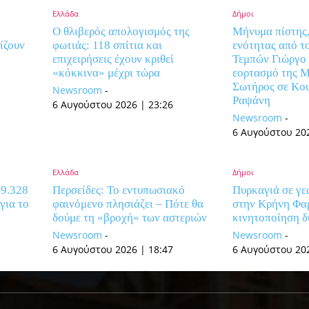
Ελλάδα
Δήμοι
Ο θλιβερός απολογισμός της
Μήνυμα πίστης,
ίζουν
φωτιάς: 118 σπίτια και
ενότητας από τ
επιχειρήσεις έχουν κριθεί
Τεμπών Γιώργο
«κόκκινα» μέχρι τώρα
εορτασμό της 
Σωτήρος σε Κο
Newsroom
-
Ραψάνη
6 Αυγούστου 2026 | 23:26
Newsroom
-
6 Αυγούστου 202
Ελλάδα
Δήμοι
 9.328
Περσείδες: Το εντυπωσιακό
Πυρκαγιά σε γε
για το
φαινόμενο πλησιάζει – Πότε θα
στην Κρήνη Φα
δούμε τη «βροχή» των αστεριών
κινητοποίηση 
Newsroom
-
Newsroom
-
6 Αυγούστου 2026 | 18:47
6 Αυγούστου 202