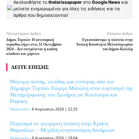
Ακολουθήστε το
thelarissapaper
στο
Google News
και
μείνετε ενημερωμένοι για όλες τις ειδήσεις και τα
άρθρα που δημοσιεύονται!
Προηγούμενο άρθρο
Επόμενο άρθρο
Δήμος Τεμπών: Η αντιπυρική
Εγκαινιάστηκε η πλατεία στην
περίοδος λήγει στις 31 Οκτωβρίου
Τοπική Κοινότητα Μελισσοχωρίου
2024 – Δεν επιτρέπεται η καύση
του Δήμου Κιλελέρ
κλαδιών και χόρτων.
ΔΕΙΤΕ ΕΠΙΣΗΣ
Μήνυμα πίστης, ελπίδας και ενότητας από τον
Δήμαρχο Τεμπών Γιώργο Μανώλη στον εορτασμό της
Μεταμόρφωσης του Σωτήρος σε Κουλούρα και
Ραψάνη
Newsroom
-
6 Αυγούστου 2026 | 22:25
Πυρκαγιά σε γεωργική έκταση στην Κρήνη
Φαρσάλων – Μεγάλη κινητοποίηση δυνάμεων
Newsroom
-
6 Αυγούστου 2026 | 18:04