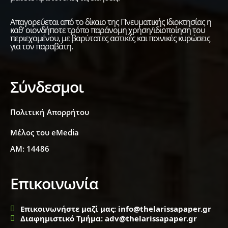
Απαγορεύεται από το δίκαιο της Πνευματικής Ιδιοκτησίας η
καθ' οιονδήποτε τρόπο παράνομη χρήση/ιδιοποίηση του
περιεχομένου, με βαρύτατες αστικές και ποινικές κυρώσεις
για τον παραβάτη.
Σύνδεσμοι
Πολιτική Απορρήτου
Μέλος του eMedia
ΑΜ: 14486
Επικοινωνία
Επικοινωνήστε μαζί μας: info@thelarissapaper.gr
Διαφημιστικό Τμήμα: adv@thelarissapaper.gr