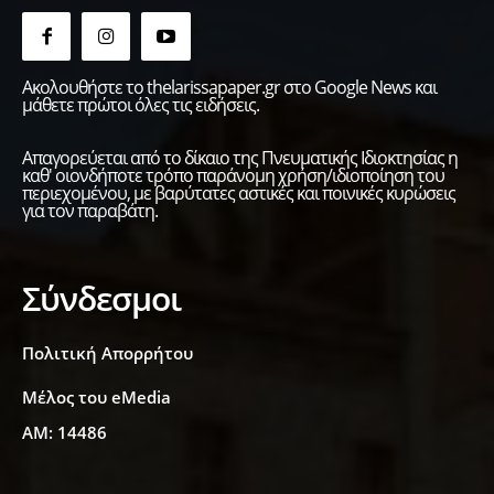
Ακολουθήστε το thelarissapaper.gr στο Google News και
μάθετε πρώτοι όλες τις ειδήσεις.
Απαγορεύεται από το δίκαιο της Πνευματικής Ιδιοκτησίας η
καθ' οιονδήποτε τρόπο παράνομη χρήση/ιδιοποίηση του
περιεχομένου, με βαρύτατες αστικές και ποινικές κυρώσεις
για τον παραβάτη.
Σύνδεσμοι
Πολιτική Απορρήτου
Μέλος του eMedia
ΑΜ: 14486