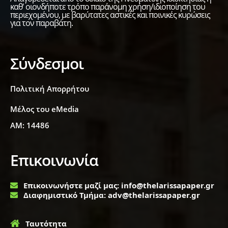
καθ' οιονδήποτε τρόπο παράνομη χρήση/ιδιοποίηση του
περιεχομένου, με βαρύτατες αστικές και ποινικές κυρώσεις
για τον παραβάτη.
Σύνδεσμοι
Πολιτική Απορρήτου
Μέλος του eMedia
ΑΜ: 14486
Επικοινωνία
Επικοινωνήστε μαζί μας: info@thelarissapaper.gr
Διαφημιστικό Τμήμα: adv@thelarissapaper.gr
Ταυτότητα