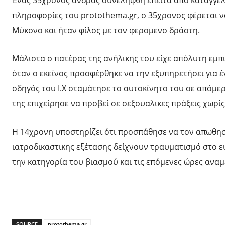
Ένας 35χρονος άνδρας συνελήφθη έπειτα από καταγγελί
πληροφορίες του protothema.gr, ο 35χρονος φέρεται να
Μύκονο και ήταν φίλος με τον φερομενο δράστη.
Μάλιστα ο πατέρας της ανήλικης του είχε απόλυτη εμπ
όταν ο εκείνος προσφέρθηκε να την εξυπηρετήσει για 
οδηγός του Ι.Χ σταμάτησε το αυτοκίνητο του σε απόμερ
της επιχείρησε να προβεί σε σεξουαλικες πράξεις χωρίς
Η 14χρονη υποστηρίζει ότι προσπάθησε να τον απωθησε
ιατροδικαστικης εξέτασης δείχνουν τραυματισμό στο 
την κατηγορία του βιασμού και τις επόμενες ώρες αναμ
SOURCE
protothema.gr