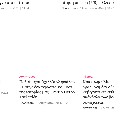
γχο στο σπίτι του
αίτηση σήμερα (7/8) – Όλες 
υγούστου 2026 | 11:54
Newsroom
-
7 Αυγούστου 2026 | 10:27
Αθλητισμός
Λάρισα
α
Παλαίμαχοι Αχιλλέα Φαρσάλων:
Κόκκαλης: Μια 
«Έφυγε ένα τεράστιο κομμάτι
εφαρμογή δεν σβή
της ιστορίας μας – Αντίο Πέτρο
κυβερνητικές ευθ
 00:22
Τσελεπίδη»
σκάνδαλο των β
συνεχίζεται!
Newsroom
-
7 Αυγούστου 2026 | 22:11
Newsroom
-
7 Αυγούστ