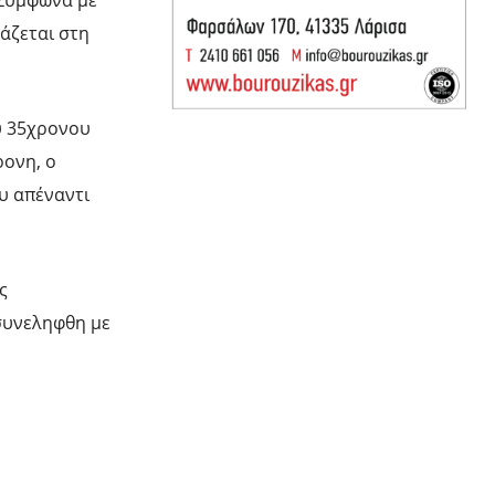
 Σύμφωνα με
άζεται στη
υ 35χρονου
ρονη, ο
υ απέναντι
ς
συνεληφθη με