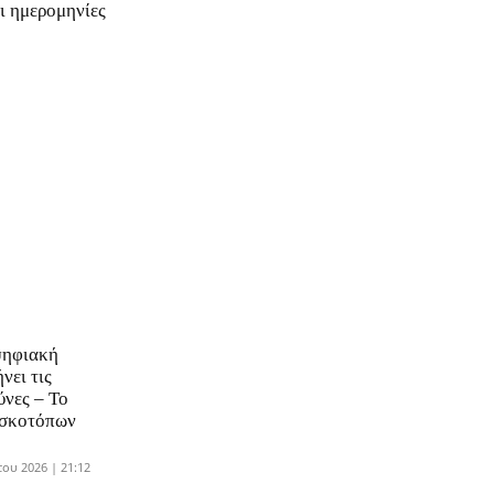
οι ημερομηνίες
ψηφιακή
νει τις
ύνες – Το
οσκοτόπων
ου 2026 | 21:12