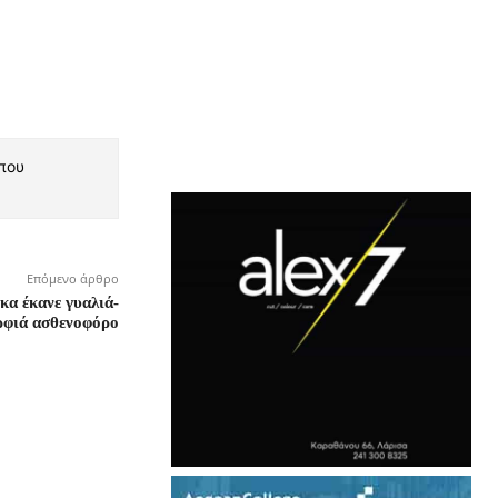
 που
Επόμενο άρθρο
κα έκανε γυαλιά-
ρφιά ασθενοφόρο