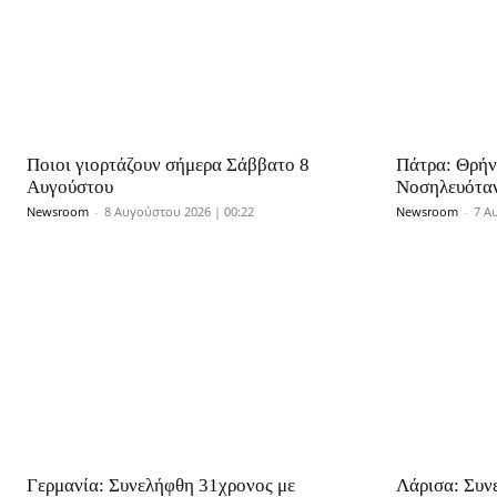
Ποιοι γιορτάζουν σήμερα Σάββατο 8
Πάτρα: Θρήν
Αυγούστου
Νοσηλευότα
Newsroom
-
8 Αυγούστου 2026 | 00:22
Newsroom
-
7 Α
Γερμανία: Συνελήφθη 31χρονος με
Λάρισα: Συν