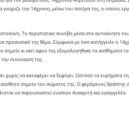
α για τον βιασμό ενός 14χρονου κοριτσιού στη Λειβαδιά.
 γνώριζε την 14χρονη, μέσω του πατέρα της, ο οποίος εργ
ιστοσύνη. Το περιστατικο συνεβη μέσα στο αυτοκίνητο το
ένα προσωπικό της θέμα. Σύμφωνα με όσα κατήγγειλε η 14χ
ο σημείο κι εκεί αφού της εξομολογηθηκε τα αισθήματα το
 την συνεναιση της.
ι χωρίς να καταφέρει να ξεφύγει. Ωστόσο τα ευρήματα τη
ευαίσθητο σημείο του σώματος της. Ο φερόμενος δράστης 
ένεται να παρουσιαστεί ενώπιον Ανακριτή και εισαγγελέα.