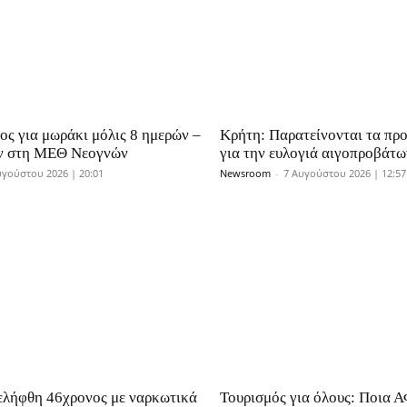
ος για μωράκι μόλις 8 ημερών –
Κρήτη: Παρατείνονται τα πρ
ν στη ΜΕΘ Νεογνών
για την ευλογιά αιγοπροβάτω
υγούστου 2026 | 20:01
Newsroom
-
7 Αυγούστου 2026 | 12:57
ελήφθη 46χρονος με ναρκωτικά
Τουρισμός για όλους: Ποια 