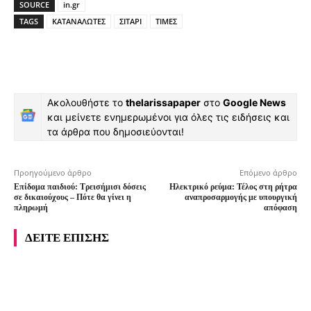
SOURCE
in.gr
TAGS
ΚΑΤΑΝΑΛΩΤΕΣ
ΣΙΤΑΡΙ
ΤΙΜΕΣ
Ακολουθήστε το
thelarissapaper
στο
Google News
και μείνετε ενημερωμένοι για όλες τις ειδήσεις και
τα άρθρα που δημοσιεύονται!
Προηγούμενο άρθρο
Επόμενο άρθρο
Επίδομα παιδιού: Τρεισήμισι δόσεις
Ηλεκτρικό ρεύμα: Τέλος στη ρήτρα
σε δικαιούχους – Πότε θα γίνει η
αναπροσαρμογής με υπουργική
πληρωμή
απόφαση
ΔΕΙΤΕ ΕΠΙΣΗΣ