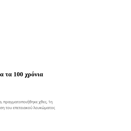
α τα 100 χρόνια
α, πραγματοποιήθηκε χθες, 1η
αση του επετειακού λευκώματος