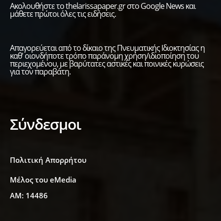
Ακολουθήστε το thelarissapaper.gr στο Google News και
μάθετε πρώτοι όλες τις ειδήσεις.
Απαγορεύεται από το δίκαιο της Πνευματικής Ιδιοκτησίας η
καθ' οιονδήποτε τρόπο παράνομη χρήση/ιδιοποίηση του
περιεχομένου, με βαρύτατες αστικές και ποινικές κυρώσεις
για τον παραβάτη.
Σύνδεσμοι
Πολιτική Απορρήτου
Μέλος του eMedia
ΑΜ: 14486