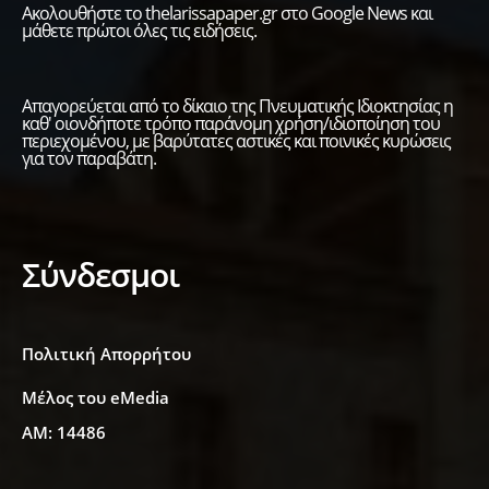
Ακολουθήστε το thelarissapaper.gr στο Google News και
μάθετε πρώτοι όλες τις ειδήσεις.
Απαγορεύεται από το δίκαιο της Πνευματικής Ιδιοκτησίας η
καθ' οιονδήποτε τρόπο παράνομη χρήση/ιδιοποίηση του
περιεχομένου, με βαρύτατες αστικές και ποινικές κυρώσεις
για τον παραβάτη.
Σύνδεσμοι
Πολιτική Απορρήτου
Μέλος του eMedia
ΑΜ: 14486