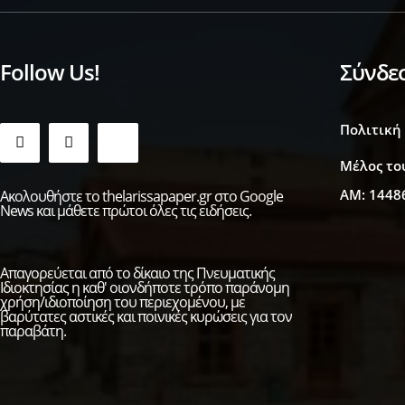
Follow Us!
Σύνδε
Πολιτική
Μέλος το
ΑΜ: 1448
Ακολουθήστε το thelarissapaper.gr στο Google
News και μάθετε πρώτοι όλες τις ειδήσεις.
Απαγορεύεται από το δίκαιο της Πνευματικής
Ιδιοκτησίας η καθ' οιονδήποτε τρόπο παράνομη
χρήση/ιδιοποίηση του περιεχομένου, με
βαρύτατες αστικές και ποινικές κυρώσεις για τον
παραβάτη.