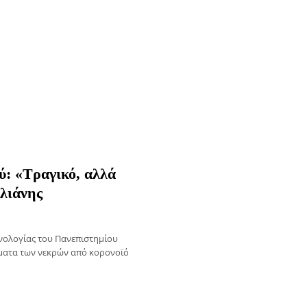
ού: «Τραγικό, αλλά
υλιάνης
νολογίας του Πανεπιστημίου
ώματα των νεκρών από κορονοϊό