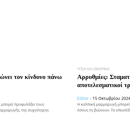
ΥΓΕΊΑ ΚΑΙ ΟΜΟΡΦΙΆ
ώνει τον κίνδυνο πάνω
Αρρυθμίες: Σταματ
αποτελεσματικοί τ
Editor
-
15 Οκτωβρίου 2024
ς μπορεί προφυλάξει τους
Η κολπική μαρμαρυγή μπορεί 
μαρμαρυγής, της συχνότερης
όσους τη βιώνουν. Το επεισόδ