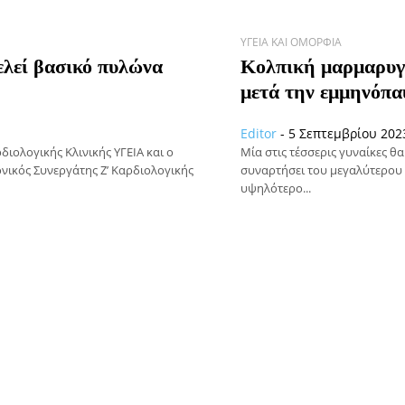
ΥΓΕΊΑ ΚΑΙ ΟΜΟΡΦΙΆ
λεί βασικό πυλώνα
Κολπική μαρμαρυγή
μετά την εμμηνόπ
Editor
-
5 Σεπτεμβρίου 2023
ιολογικής Κλινικής ΥΓΕΙΑ και ο
Μία στις τέσσερις γυναίκες θ
νικός Συνεργάτης Ζ’ Καρδιολογικής
συναρτήσει του μεγαλύτερου 
υψηλότερο...