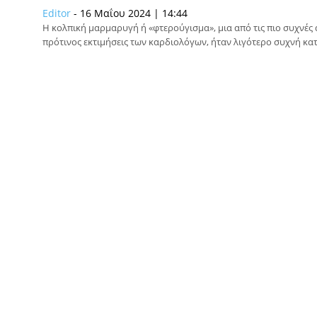
Editor
-
16 Μαΐου 2024 | 14:44
Η κολπική μαρμαρυγή ή «φτερούγισμα», μια από τις πιο συχνές 
πρότινος εκτιμήσεις των καρδιολόγων, ήταν λιγότερο συχνή κατ