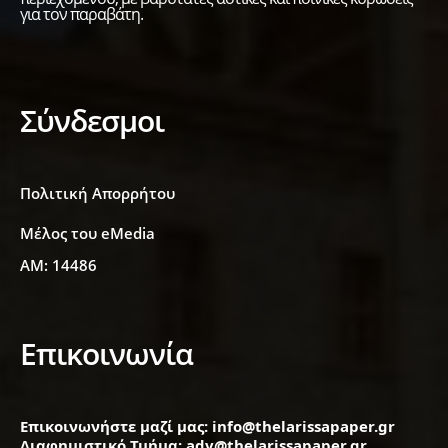
για τον παραβάτη.
Σύνδεσμοι
Πολιτική Απορρήτου
Μέλος του eMedia
ΑΜ: 14486
Επικοινωνία
Επικοινωνήστε μαζί μας: info@thelarissapaper.gr
Διαφημιστικό Τμήμα: adv@thelarissapaper.gr