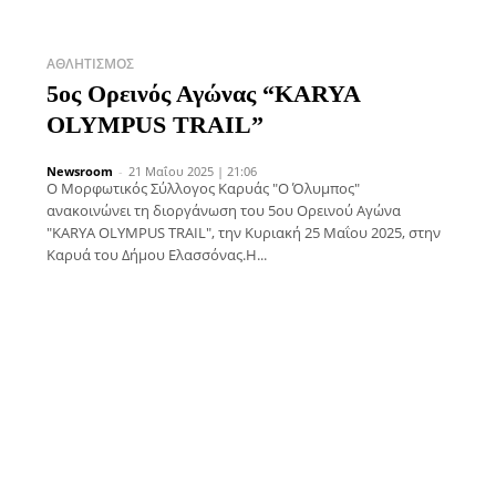
ΑΘΛΗΤΙΣΜΌΣ
5ος Ορεινός Αγώνας “KARYA
OLYMPUS TRAIL”
Newsroom
-
21 Μαΐου 2025 | 21:06
Ο Μορφωτικός Σύλλογος Καρυάς "Ο Όλυμπος"
ανακοινώνει τη διοργάνωση του 5ου Ορεινού Αγώνα
"KARYA OLYMPUS TRAIL", την Κυριακή 25 Μαΐου 2025, στην
Καρυά του Δήμου Ελασσόνας.Η...