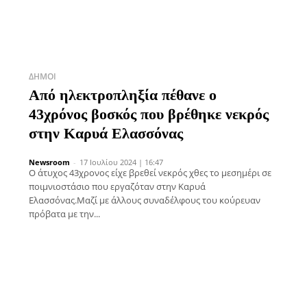
ΔΉΜΟΙ
Από ηλεκτροπληξία πέθανε ο
43χρόνος βοσκός που βρέθηκε νεκρός
στην Καρυά Ελασσόνας
Newsroom
-
17 Ιουλίου 2024 | 16:47
Ο άτυχος 43χρονος είχε βρεθεί νεκρός χθες το μεσημέρι σε
ποιμνιοστάσιο που εργαζόταν στην Καρυά
Ελασσόνας.Μαζί με άλλους συναδέλφους του κούρευαν
πρόβατα με την...