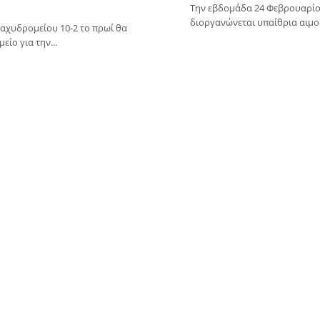
Την εβδομάδα 24 Φεβρουαρίου
διοργανώνεται υπαίθρια αιμο
Ταχυδρομείου 10-2 το πρωί θα
ίο για την...