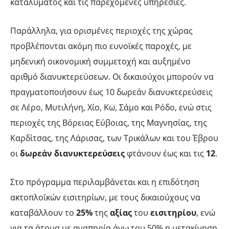
καταλύματος και τις παρεχόμενες υπηρεσίες.
Παράλληλα, για ορισμένες περιοχές της χώρας
προβλέπονται ακόμη πιο ευνοϊκές παροχές, με
μηδενική οικονομική συμμετοχή και αυξημένο
αριθμό διανυκτερεύσεων. Οι δικαιούχοι μπορούν να
πραγματοποιήσουν έως 10 δωρεάν διανυκτερεύσεις
σε Λέρο, Μυτιλήνη, Χίο, Κω, Σάμο και Ρόδο, ενώ στις
περιοχές της Βόρειας Εύβοιας, της Μαγνησίας, της
Καρδίτσας, της Λάρισας, των Τρικάλων και του Έβρου
οι
δωρεάν διανυκτερεύσεις
φτάνουν έως και τις
12
.
Στο πρόγραμμα περιλαμβάνεται και η επιδότηση
ακτοπλοϊκών εισιτηρίων, με τους δικαιούχους να
καταβάλλουν το
25%
της
αξίας
του
εισιτηρίου
, ενώ
για τα άτομα με αναπηρία άνω του 50% η μετακίνηση