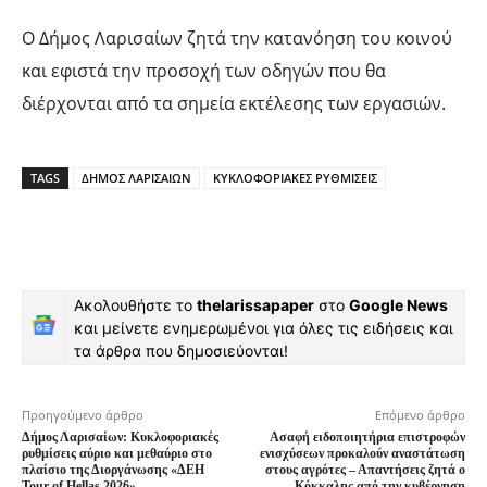
Ο Δήμος Λαρισαίων ζητά την κατανόηση του κοινού
και εφιστά την προσοχή των οδηγών που θα
διέρχονται από τα σημεία εκτέλεσης των εργασιών.
TAGS
ΔΗΜΟΣ ΛΑΡΙΣΑΙΩΝ
ΚΥΚΛΟΦΟΡΙΑΚΕΣ ΡΥΘΜΙΣΕΙΣ
Ακολουθήστε το
thelarissapaper
στο
Google News
και μείνετε ενημερωμένοι για όλες τις ειδήσεις και
τα άρθρα που δημοσιεύονται!
Προηγούμενο άρθρο
Επόμενο άρθρο
Δήμος Λαρισαίων: Κυκλοφοριακές
Ασαφή ειδοποιητήρια επιστροφών
ρυθμίσεις αύριο και μεθαύριο στο
ενισχύσεων προκαλούν αναστάτωση
πλαίσιο της Διοργάνωσης «ΔΕΗ
στους αγρότες – Απαντήσεις ζητά ο
Tour of Hellas 2026»
Κόκκαλης από την κυβέρνηση