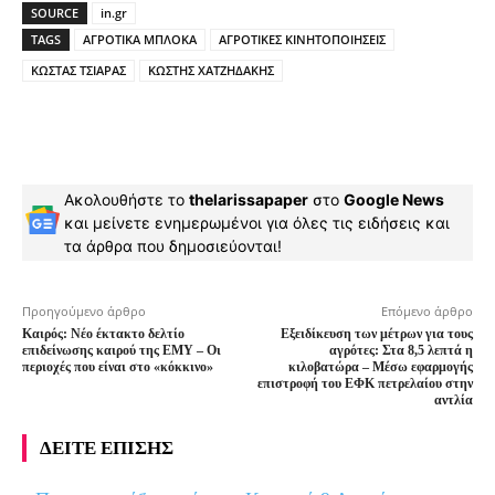
SOURCE
in.gr
TAGS
ΑΓΡΟΤΙΚΑ ΜΠΛΟΚΑ
ΑΓΡΟΤΙΚΕΣ ΚΙΝΗΤΟΠΟΙΗΣΕΙΣ
ΚΩΣΤΑΣ ΤΣΙΑΡΑΣ
ΚΩΣΤΗΣ ΧΑΤΖΗΔΑΚΗΣ
Ακολουθήστε το
thelarissapaper
στο
Google News
και μείνετε ενημερωμένοι για όλες τις ειδήσεις και
τα άρθρα που δημοσιεύονται!
Προηγούμενο άρθρο
Επόμενο άρθρο
Καιρός: Νέο έκτακτο δελτίο
Εξειδίκευση των μέτρων για τους
επιδείνωσης καιρού της ΕΜΥ – Οι
αγρότες: Στα 8,5 λεπτά η
περιοχές που είναι στο «κόκκινο»
κιλοβατώρα – Μέσω εφαρμογής
επιστροφή του ΕΦΚ πετρελαίου στην
αντλία
ΔΕΙΤΕ ΕΠΙΣΗΣ