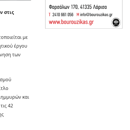
ν στις
οποιείται με
ητικού έργου
ννηση των
ισμού
ίτλο
λημμυρών και
τις 42
ης