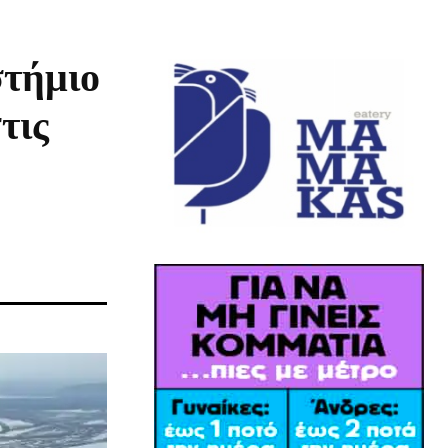
στήμιο
τις