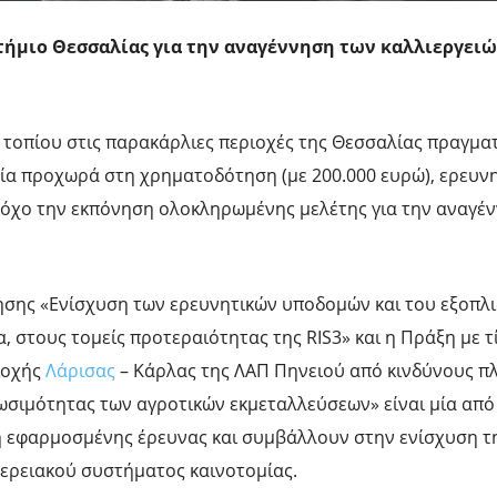
τήμιο Θεσσαλίας
για την αναγέννηση των καλλιεργειώ
τοπίου στις παρακάρλιες περιοχές της Θεσσαλίας πραγματ
οία προχωρά στη χρηματοδότηση (με 200.000 ευρώ), ερευν
τόχο την εκπόνηση ολοκληρωμένης μελέτης για την αναγέ
ησης «Ενίσχυση των ερευνητικών υποδομών και του εξοπλ
στους τομείς προτεραιότητας της RIS3» και η Πράξη με τ
ιοχής
Λάρισας
– Κάρλας της ΛΑΠ Πηνειού από κινδύνους π
ιωσιμότητας των αγροτικών εκμεταλλεύσεων» είναι μία από 
ή εφαρμοσμένης έρευνας και συμβάλλουν στην ενίσχυση τ
φερειακού συστήματος καινοτομίας.