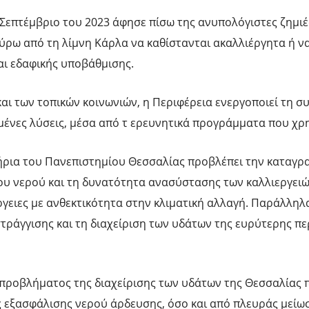
επτέμβριο του 2023 άφησε πίσω της ανυπολόγιστες ζημιέ
γύρω από τη λίμνη Κάρλα να καθίστανται ακαλλιέργητα ή ν
ι εδαφικής υποβάθμισης.
αι των τοπικών κοινωνιών, η Περιφέρεια ενεργοποιεί τη σ
μένες λύσεις, μέσα από τ ερευνητικά προγράμματα που χρ
τήρια του Πανεπιστημίου Θεσσαλίας προβλέπει την καταγρ
ου νερού και τη δυνατότητα ανασύστασης των καλλιεργειώ
ργειες με ανθεκτικότητα στην κλιματική αλλαγή. Παράλληλα
ράγγισης και τη διαχείριση των υδάτων της ευρύτερης πε
 προβλήματος της διαχείρισης των υδάτων της Θεσσαλίας 
 εξασφάλισης νερού άρδευσης, όσο και από πλευράς μείω