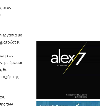
ς στον
α
υνεργασία με
ηματοδοτεί.
αφή των
ν, με έμφαση
, θα
ριοχής της
που
σης των