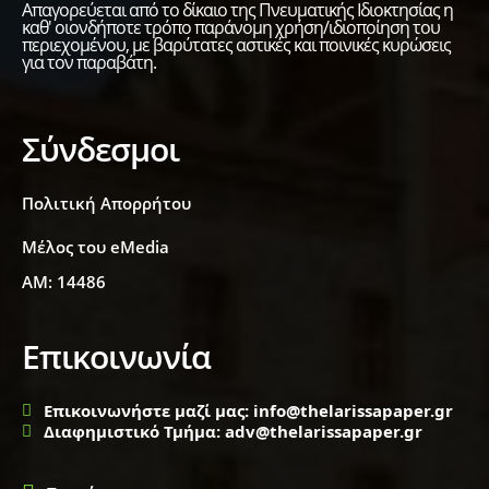
Απαγορεύεται από το δίκαιο της Πνευματικής Ιδιοκτησίας η
καθ' οιονδήποτε τρόπο παράνομη χρήση/ιδιοποίηση του
περιεχομένου, με βαρύτατες αστικές και ποινικές κυρώσεις
για τον παραβάτη.
Σύνδεσμοι
Πολιτική Απορρήτου
Μέλος του eMedia
ΑΜ: 14486
Επικοινωνία
Επικοινωνήστε μαζί μας: info@thelarissapaper.gr
Διαφημιστικό Τμήμα: adv@thelarissapaper.gr