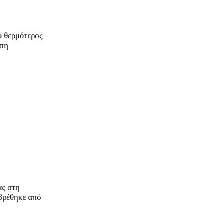
ο θερμότερος
ώπη
ας στη
 βρέθηκε από