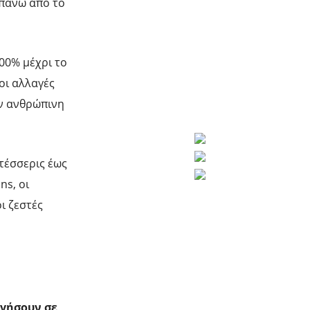
 πάνω από το
00% μέχρι το
οι αλλαγές
ν ανθρώπινη
τέσσερις έως
ns, οι
ι ζεστές
ηγήσουν σε