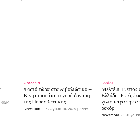
Θεσσαλία
Ελλάδα
α
Φωτιά τώρα στα Αϊβαλιώτικα –
Μελτέμι 15ετίας
Κινητοποιείται ισχυρή δύναμη
Ελλάδα: Ριπές έω
της Πυροσβεστικής
χιλιόμετρα την ώ
 00:01
ρεκόρ
Newsroom
-
5 Αυγούστου 2026 | 22:49
Newsroom
-
5 Αυγούστ