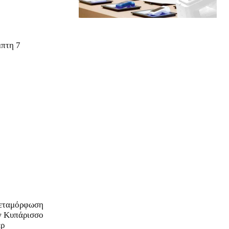
μπτη 7
Μεταμόρφωση
ν Κυπάρισσο
έρ