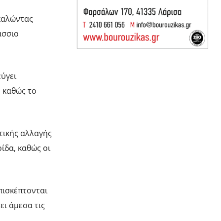
καλώντας
άσσιο
εύγει
 καθώς το
τικής αλλαγής
ίδα, καθώς οι
πισκέπτονται
ει άμεσα τις