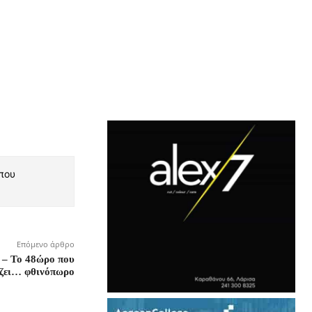
 που
Επόμενο άρθρο
 – Το 48ώρο που
ίζει… φθινόπωρο