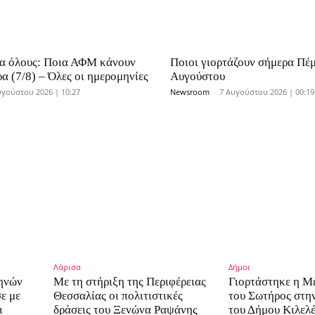
ια όλους: Ποια ΑΦΜ κάνουν
Ποιοι γιορτάζουν σήμερα Πέ
α (7/8) – Όλες οι ημερομηνίες
Αυγούστου
υγούστου 2026 | 10:27
Newsroom
-
7 Αυγούστου 2026 | 00:19
Λάρισα
Δήμοι
μηνών
Με τη στήριξη της Περιφέρειας
Γιορτάστηκε η 
ε με
Θεσσαλίας οι πολιτιστικές
του Σωτήρος στη
ι
δράσεις του Ξενώνα Ραψάνης
του Δήμου Κιλελ