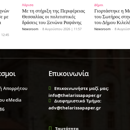
Λάρισα
Δήμοι
μηνών
Με τη στήριξη της Περιφέρειας
Γιορτάστηκε η 
ε με
Θεσσαλίας οι πολιτιστικές
του Σωτήρος στη
ι
δράσεις του Ξενώνα Ραψάνης
του Δήμου Κιλελ
Newsroom
-
8 Αυγούστου 2026 | 11:57
Newsroom
-
8 Αυγούστ
 12:45
εσμοι
Επικοινωνία
ή Απορρήτου
Επικοινωνήστε μαζί μας:
info@thelarissapaper.gr
ου eMedia
Διαφημιστικό Τμήμα:
adv@thelarissapaper.gr
86
Ταυτότητα