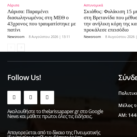
Λάρισα
Αστυνομικά
Λάρισα: Παραμένει
Σκιάθος: Φυλάκιση 15 
διασωληνωμένος στη ΜΕΘ o
στη Βρετανίδα που μέθυσ
43χρονος που τραυματίστηκε με
την ανήλικη κόρη της κα
πατίνι
προκάλεσε επεισόδιο
Newsroom
-
8 Αυγούστου 2026 | 13:11
Newsroom
-
8 Αυγούστου 2026 |
Follow Us!
Σύνδ
Πολιτικ
Μέλος τ
Ακολουθήστε το thelarissapaper.gr στο Google
ΑΜ: 144
News και μάθετε πρώτοι όλες τις ειδήσεις.
Απαγορεύεται από το δίκαιο της Πνευματικής