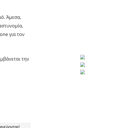
μό. Άμεσα,
 αστυνομία,
one για τον
αμβάνεται την
σιεύονται!