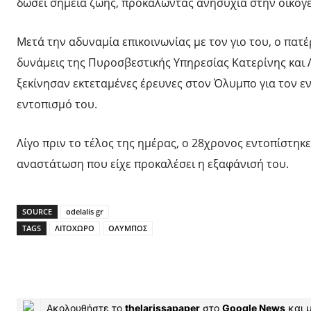
δώσει σημεία ζωής, προκαλώντας ανησυχία στην οικογέ
Μετά την αδυναμία επικοινωνίας με τον γιο του, ο πατ
δυνάμεις της Πυροσβεστικής Υπηρεσίας Κατερίνης και Λ
ξεκίνησαν εκτεταμένες έρευνες στον Όλυμπο για τον εν
εντοπισμό του.
Λίγο πριν το τέλος της ημέρας, ο 28χρονος εντοπίστηκ
αναστάτωση που είχε προκαλέσει η εξαφάνισή του.
SOURCE
odelalis gr
TAGS
ΛΙΤΟΧΩΡΟ
ΟΛΥΜΠΟΣ
Ακολουθήστε το
thelarissapaper
στο
Google News
και μ