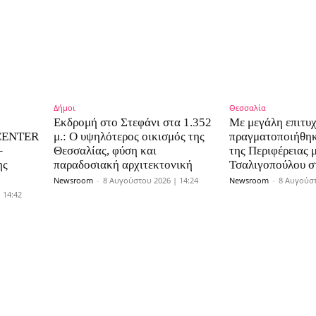
Δήμοι
Θεσσαλία
Εκδρομή στο Στεφάνι στα 1.352
Με μεγάλη επιτυχ
 CENTER
μ.: Ο υψηλότερος οικισμός της
πραγματοποιήθηκ
–
Θεσσαλίας, φύση και
της Περιφέρειας 
ης
παραδοσιακή αρχιτεκτονική
Τσαλιγοπούλου 
Newsroom
-
8 Αυγούστου 2026 | 14:24
Newsroom
-
8 Αυγούστ
 14:42