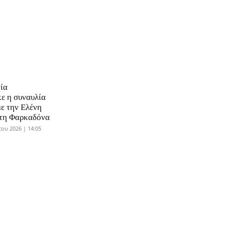
ία
ε η συναυλία
με την Ελένη
στη Φαρκαδόνα
ου 2026 | 14:05