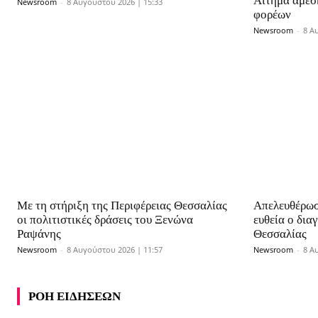
Αίτημα άμεσ
Newsroom
-
8 Αυγούστου 2026 | 15:33
φορέων
Newsroom
-
8 Α
Με τη στήριξη της Περιφέρειας Θεσσαλίας
Απελευθέρωσ
οι πολιτιστικές δράσεις του Ξενώνα
ευθεία o δια
Ραψάνης
Θεσσαλίας
Newsroom
-
8 Αυγούστου 2026 | 11:57
Newsroom
-
8 Α
ΡΟΗ ΕΙΔΗΣΕΩΝ