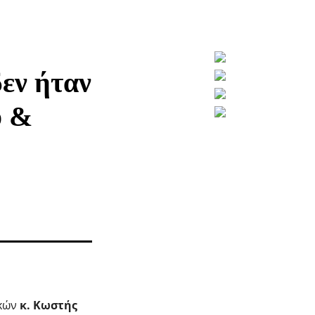
εν ήταν
ό &
ικών
κ. Κωστής