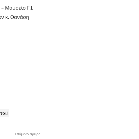
 Μουσείο Γ.Ι.
ων κ. Θανάση
ται!
Επόμενο άρθρο