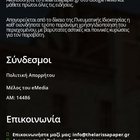
μάθετε πρώτοι όλες τις ειδήσεις.
Απαγορεύεται από το δίκαιο της Πνευματικής Ιδιοκτησίας η
καθ' οιονδήποτε τρόπο παράνομη χρήση/ιδιοποίηση του
περιεχομένου, με βαρύτατες αστικές και ποινικές κυρώσεις
για τον παραβάτη.
Σύνδεσμοι
Πολιτική Απορρήτου
Μέλος του eMedia
ΑΜ: 14486
Επικοινωνία
Επικοινωνήστε μαζί μας: info@thelarissapaper.gr