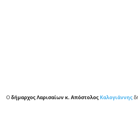
Ο
δήμαρχος Λαρισαίων κ. Απόστολος
Καλογιάννης
δ