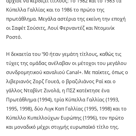
άρχισε να κερδίζει τίτλους: Το 1982 και το 1983 τα
Κύπελλα Γαλλίας και το 1986 το πρώτο της
πρωτάθλημα. Μεγάλα αστέρια της εκείνη την εποχή
οι Σαφέτ Σούσιτς, Λουί Φερναντέζ και Ντομινίκ
Ροστό.
Η δεκαετία του ‘90 ήταν γεμάτη τίτλους, καθώς τις
τύχες της ομάδας ανέλαβαν οι μέτοχοι του μεγάλου
συνδρομητικού καναλιού Canal+. Με παίκτες, όπως ο
λιβεριανός Ζορζ Γουεά, ο βραζιλιάνος Ραΐ και ο
γάλλος Νταβίντ Ζινολά, η ΠΣΖ κατέκτησε ένα
Πρωτάθλημα (1994), τρία Κύπελλα Γαλλίας (1993,
1995, 1998), δύο Λιγκ Καπ Γαλλίας (1995, 1998) και το
Κύπελλο Κυπελλούχων Ευρώπης (1996), τον πρώτο
και μοναδικό μέχρι στιγμής ευρωπαϊκό τίτλο της.