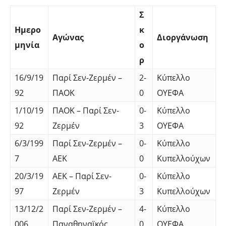
Σ
Ημερο
κ
Αγώνας
Διοργάνωση
μηνία
ο
ρ
16/9/19
Παρί Σεν-Ζερμέν –
2-
Κύπελλο
92
ΠΑΟΚ
0
ΟΥΕΦΑ
1/10/19
ΠΑΟΚ – Παρί Σεν-
0-
Κύπελλο
92
Ζερμέν
3
ΟΥΕΦΑ
6/3/199
Παρί Σεν-Ζερμέν –
0-
Κύπελλο
7
ΑΕΚ
0
Κυπελλούχων
20/3/19
ΑΕΚ – Παρί Σεν-
0-
Κύπελλο
97
Ζερμέν
3
Κυπελλούχων
13/12/2
Παρί Σεν-Ζερμέν –
4-
Κύπελλο
006
Παναθηναϊκός
0
ΟΥΕΦΑ