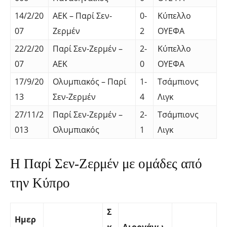
14/2/20
ΑΕΚ – Παρί Σεν-
0-
Κύπελλο
07
Ζερμέν
2
ΟΥΕΦΑ
22/2/20
Παρί Σεν-Ζερμέν –
2-
Κύπελλο
07
ΑΕΚ
0
ΟΥΕΦΑ
17/9/20
Ολυμπιακός – Παρί
1-
Τσάμπιονς
13
Σεν-Ζερμέν
4
Λιγκ
27/11/2
Παρί Σεν-Ζερμέν –
2-
Τσάμπιονς
013
Ολυμπιακός
1
Λιγκ
Η Παρί Σεν-Ζερμέν με ομάδες από
την Κύπρο
Σ
Ημερ