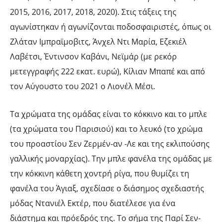
2015, 2016, 2017, 2018, 2020). Στις τάξεις της
αγωνίστηκαν ή αγωνίζονται ποδοσφαιριστές, όπως οι
Ζλάταν Ιμπραϊμοβιτς, Άνχελ Ντι Μαρία, Εζεκιέλ
Λαβέτσι, Έντινσον Καβάνι, Νεϊμάρ (με ρεκόρ
μετεγγραφής 222 εκατ. ευρώ), Κίλιαν Μπαπέ και από
τον Αύγουστο του 2021 ο Λιονέλ Μέσι.
Τα χρώματα της ομάδας είναι το κόκκινο και το μπλε
(τα χρώματα του Παρισιού) και το λευκό (το χρώμα
του προαστίου Σεν Ζερμέν-αν -Λε και της εκλιπούσης
γαλλικής μοναρχίας). Την μπλε φανέλα της ομάδας με
την κόκκινη κάθετη χοντρή ρίγα, που θυμίζει τη
φανέλα του Άγιαξ, σχεδίασε ο διάσημος σχεδιαστής
μόδας Ντανιέλ Εκτέρ, που διατέλεσε για ένα
διάστημα και πρόεδρός της. Το σήμα της Παρί Σεν-