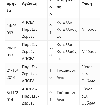
κ
Διοργάνω
ομην
Αγώνας
Φάση
ο
ση
ία
ρ
ΑΠΟΕΛ –
Κύπελλο
14/9/1
0-
Παρί Σεν-
Κυπελλούχ
Α’ Γύρος
993
1
Ζερμέν
ων
Παρί Σεν-
Κύπελλο
28/9/1
2-
Ζερμέν –
Κυπελλούχ
Α’ Γύρος
993
0
ΑΠΟΕΛ
ων
Παρί Σεν-
Γύρος
21/10/
1-
Τσάμπιονς
Ζερμέν –
των
2014
0
Λιγκ
ΑΠΟΕΛ
Ομίλων
ΑΠΟΕΛ –
Γύρος
5/11/2
0-
Τσάμπιονς
Παρί Σεν-
των
014
1
Λιγκ
Ζερμέν
Ομίλων