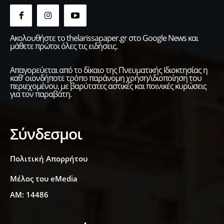
Ακολουθήστε το thelarissapaper.gr στο Google News και
μάθετε πρώτοι όλες τις ειδήσεις.
Απαγορεύεται από το δίκαιο της Πνευματικής Ιδιοκτησίας η
καθ' οιονδήποτε τρόπο παράνομη χρήση/ιδιοποίηση του
περιεχομένου, με βαρύτατες αστικές και ποινικές κυρώσεις
για τον παραβάτη.
Σύνδεσμοι
Πολιτική Απορρήτου
Μέλος του eMedia
ΑΜ: 14486