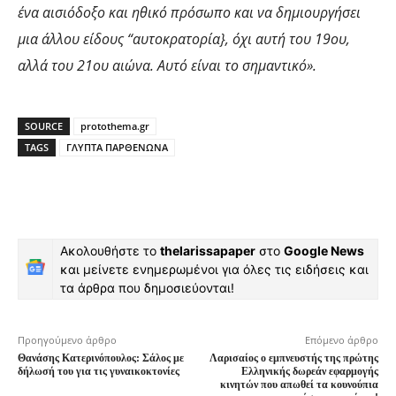
ένα αισιόδοξο και ηθικό πρόσωπο και να δημιουργήσει
μια άλλου είδους “αυτοκρατορία}, όχι αυτή του 19ου,
αλλά του 21ου αιώνα. Αυτό είναι το σημαντικό».
SOURCE
protothema.gr
TAGS
ΓΛΥΠΤΑ ΠΑΡΘΕΝΩΝΑ
Ακολουθήστε το
thelarissapaper
στο
Google News
και μείνετε ενημερωμένοι για όλες τις ειδήσεις και
τα άρθρα που δημοσιεύονται!
Προηγούμενο άρθρο
Επόμενο άρθρο
Θανάσης Κατερινόπουλος: Σάλος με
Λαρισαίος ο εμπνευστής της πρώτης
δήλωσή του για τις γυναικοκτονίες
Ελληνικής δωρεάν εφαρμογής
κινητών που απωθεί τα κουνούπια