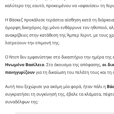
καλύτερο της εαυτό, προκειμένου να «αφανίσει» τη Χερν
Η Βάσκεζ προκάλεσε τεράστια αίσθηση κατά τη διάρκεια 
όμορφη δικηγόρος όχι μόνο ενθάρρυνε τον ηθοποιό, αλ
ανακρίβειες στην κατάθεση της Άμπερ Χερντ, με τους χ
λατρεύουν την επιμονή της.
Ο Ντεπ δεν εμφανίστηκε στο δικαστήριο την ημέρα της
Ηνωμένο Βασίλειο
. Στο άκουσμα της απόφασης,
οι δι
πανηγυρίζουν
για τη δικαίωση του πελάτη τους και τη
Αυτή που ξεχώρισε για ακόμη μία φορά, ήταν πάλι η
Βά
συγκρατήσει τη συγκίνησή της, έβαλε τα κλάματα, πέφτ
συναδέλφων της: