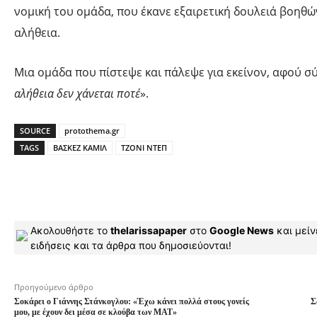
νομική του ομάδα, που έκανε εξαιρετική δουλειά βοηθώ
αλήθεια.
Μια ομάδα που πίστεψε και πάλεψε για εκείνον, αφού σ
αλήθεια δεν χάνεται ποτέ
».
SOURCE
protothema.gr
TAGS
ΒΑΣΚΕΖ ΚΑΜΙΛ
ΤΖΟΝΙ ΝΤΕΠ
Ακολουθήστε το
thelarissapaper
στο
Google News
και μείν
ειδήσεις και τα άρθρα που δημοσιεύονται!
Προηγούμενο άρθρο
Σοκάρει ο Γιάννης Στάνκογλου: «Έχω κάνει πολλά στους γονείς
Σ
μου, με έχουν δει μέσα σε κλούβα των ΜΑΤ»