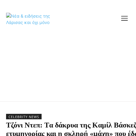
CELEBRITY NEWS
Τζόνι Ντεπ: Tα δάκρυα της Καμίλ Βάσκε
ετυμηγορίας και η σκληρή «μάχη» που έδ