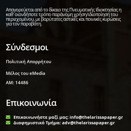
Απαγορεύεται από το δίκαιο της Πνευματικής Ιδιοκτησίας η
καθ' οιονδήποτε τρόπο παράνομη χρήση/ιδιοποίηση του
περιεχομένου, με βαρύτατες αστικές και ποινικές κυρώσεις
για τον παραβάτη.
Σύνδεσμοι
Πολιτική Απορρήτου
Μέλος του eMedia
ΑΜ: 14486
Επικοινωνία
Επικοινωνήστε μαζί μας: info@thelarissapaper.gr
Διαφημιστικό Τμήμα: adv@thelarissapaper.gr