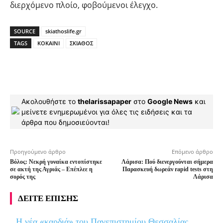
διερχόμενο πλοίο, φοβούμενοι έλεγχο.
SOURCE
skiathoslife.gr
TAGS
ΚΟΚΑΙΝΙ
ΣΚΙΑΘΟΣ
Ακολουθήστε το
thelarissapaper
στο
Google News
και
μείνετε ενημερωμένοι για όλες τις ειδήσεις και τα
άρθρα που δημοσιεύονται!
Προηγούμενο άρθρο
Επόμενο άρθρο
Βόλος: Νεκρή γυναίκα εντοπίστηκε
Λάρισα: Πού διενεργούνται σήμερα
σε ακτή της Αγριάς – Επέπλεε η
Παρασκευή δωρεάν rapid tests στη
σορός της
Λάρισα
ΔΕΙΤΕ ΕΠΙΣΗΣ
Η νέα «καρδιά» του Πανεπιστημίου Θεσσαλίας