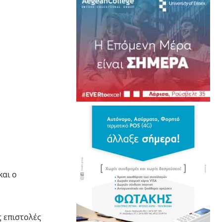
και ο
ς επιστολές