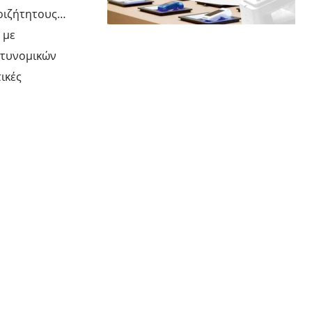
εριζήτητους…
 με
στυνομικών
ικές