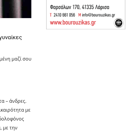
γυναίκες
υμένη μαζί σου
τα – άνδρες.
ικαιρότητα με
 δολοφόνος
, με την