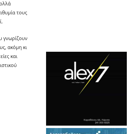
πολλά
πιθυμία τους
ί.
ου γνωρίζουν
ς, ακόμη κι
είες και
ιστικού