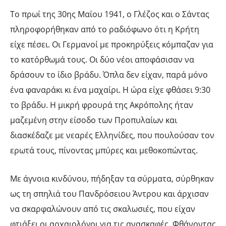
Το πρωί της 30ης Μαΐου 1941, ο Γλέζος και ο Σάντας
πληροφορήθηκαν από το ραδιόφωνο ότι η Κρήτη
είχε πέσει. Οι Γερμανοί με προκηρύξεις κόμπαζαν για
το κατόρθωμά τους. Οι δύο νέοι αποφάσισαν να
δράσουν το ίδιο βράδυ. Όπλα δεν είχαν, παρά μόνο
ένα φαναράκι κι ένα μαχαίρι. Η ώρα είχε φθάσει 9:30
το βράδυ. Η μικρή φρουρά της Ακρόπολης ήταν
μαζεμένη στην είσοδο των Προπυλαίων και
διασκέδαζε με νεαρές Ελληνίδες, που πουλούσαν τον
ερωτά τους, πίνοντας μπύρες και μεθοκοπώντας.
Με άγνοια κινδύνου, πήδηξαν τα σύρματα, σύρθηκαν
ως τη σπηλιά του Πανδρόσειου Άντρου και άρχισαν
να σκαρφαλώνουν από τις σκαλωσιές, που είχαν
φτιάξει οι αρχαιολόγοι για τις ανασκαφές. Φθάνοντας