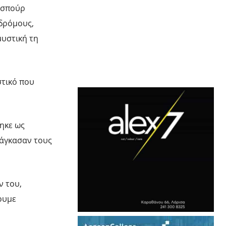
νεσπούρ
δρόμους,
υστική τη
στικό που
ηκε ως
νάγκασαν τους
ν του,
ουμε