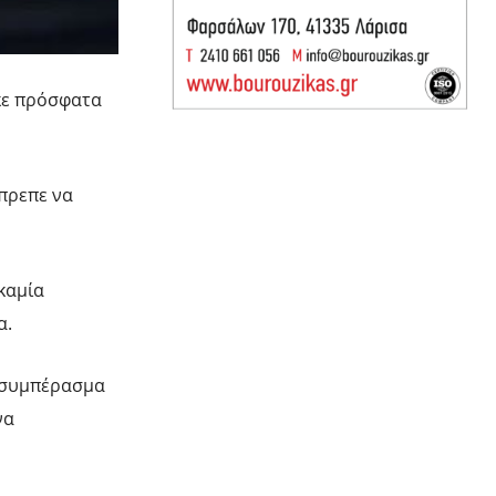
ηκε πρόσφατα
έπρεπε να
καμία
α.
ο συμπέρασμα
να