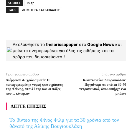
SOURCE
in.gr
TAGS
ΔΗΜΗΤΡΑ ΚΑΤΣΑΦΑΔΟΥ
Ακολουθήστε το
thelarissapaper
στο
Google News
και
μείνετε ενημερωμένοι για όλες τις ειδήσεις και τα
άρθρα που δημοσιεύονται!
Προηγούμενο άρθρο
Επόμενο άρθρο
Διέρρευσε 47 χρόνια μετά: Η
Κωνσταντίνα Σπυροπούλου:
«απαγορευμένη» γυμνή φωτογράφιση
Πηγαίναμε σε σπίτια 30-40
της Αλίκης, στα 41 της και οι πόζες
τετραγωνικά, όπου υπήρχε ένα
που… κόπηκαν
μπάνιο
ΔΕΙΤΕ ΕΠΙΣΗΣ
To βίντεο της Φίνος Φιλμ για τα 30 χρόνια από τον
θάνατό της Αλίκης Βουγιουκλάκη