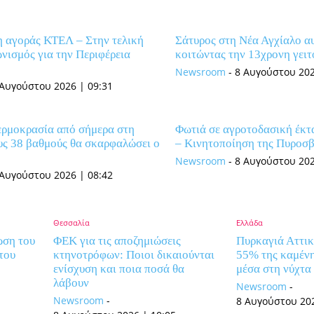
 αγοράς ΚΤΕΛ – Στην τελική
Σάτυρος στη Νέα Αγχίαλο α
ωνισμός για την Περιφέρεια
κοιτώντας την 13χρονη γειτ
Newsroom
-
8 Αυγούστου 202
 Αυγούστου 2026 | 09:31
θερμοκρασία από σήμερα στη
Φωτιά σε αγροτοδασική έκτ
υς 38 βαθμούς θα σκαρφαλώσει ο
– Κινητοποίηση της Πυροσβ
Newsroom
-
8 Αυγούστου 202
 Αυγούστου 2026 | 08:42
Θεσσαλία
Ελλάδα
ωση του
ΦΕΚ για τις αποζημιώσεις
Πυρκαγιά Αττικ
του
κτηνοτρόφων: Ποιοι δικαιούνται
55% της καμένη
ενίσχυση και ποια ποσά θα
μέσα στη νύχτα
λάβουν
Newsroom
-
Newsroom
-
8 Αυγούστου 202