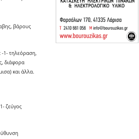
ναβης, βάρους
 -1- τηλεόραση,
ες, διάφορα
ισα) και άλλα.
1- ζεύγος
ιεύθυνση