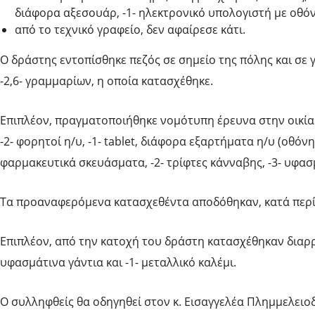
διάφορα αξεσουάρ, -1- ηλεκτρονικό υπολογιστή με οθόνη,
από το τεχνικό γραφείο, δεν αφαίρεσε κάτι.
Ο δράστης εντοπίσθηκε πεζός σε σημείο της πόλης και σε
-2,6- γραμμαρίων, η οποία κατασχέθηκε.
Επιπλέον, πραγματοποιήθηκε νομότυπη έρευνα στην οικία 
-2- φορητοί η/υ, -1- tablet, διάφορα εξαρτήματα η/υ (οθόν
φαρμακευτικά σκευάσματα, -2- τρίφτες κάνναβης, -3- υφασ
Τα προαναφερόμενα κατασχεθέντα αποδόθηκαν, κατά περί
Επιπλέον, από την κατοχή του δράστη κατασχέθηκαν διαρρηκ
υφασμάτινα γάντια και -1- μεταλλικό καλέμι.
Ο συλληφθείς θα οδηγηθεί στον κ. Εισαγγελέα Πλημμελειο