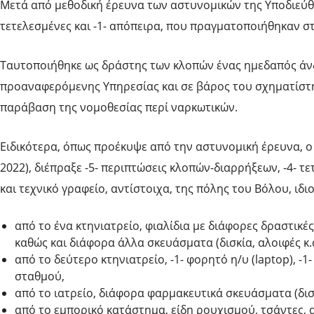
Μετά από μεθοδική έρευνα των αστυνομικών της Υποδιεύ
τετελεσμένες και -1- απόπειρα, που πραγματοποιήθηκαν σ
Ταυτοποιήθηκε ως δράστης των κλοπών ένας ημεδαπός άνδρ
προαναφερόμενης Υπηρεσίας και σε βάρος του σχηματίστηκε
παράβαση της νομοθεσίας περί ναρκωτικών.
Ειδικότερα, όπως προέκυψε από την αστυνομική έρευνα, o 
2022), διέπραξε -5- περιπτώσεις κλοπών-διαρρήξεων, -4- τε
και τεχνικό γραφείο, αντίστοιχα, της πόλης του Βόλου, ιδ
από το ένα κτηνιατρείο, φιαλίδια με διάφορες δραστικέ
καθώς και διάφορα άλλα σκευάσματα (δισκία, αλοιφές κ.α
από το δεύτερο κτηνιατρείο, -1- φορητό η/υ (laptop), -1-
σταθμού,
από το ιατρείο, διάφορα φαρμακευτικά σκευάσματα (δισκία
από το εμπορικό κατάστημα, είδη ρουχισμού, τσάντες, 