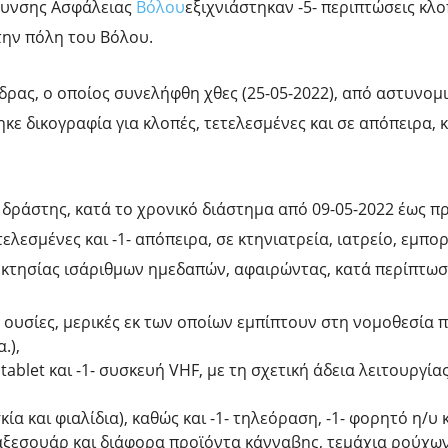
θυνσης Ασφάλειας
Βόλου
εξιχνιάστηκαν -5- περιπτώσεις κλο
την πόλη του Βόλου.
ας, ο οποίος συνελήφθη χθες (25-05-2022), από αστυνομι
 δικογραφία για κλοπές, τετελεσμένες και σε απόπειρα, κ
δράστης, κατά το χρονικό διάστημα από 09-05-2022 έως πρ
τελεσμένες και -1- απόπειρα, σε κτηνιατρεία, ιατρείο, εμπ
ιοκτησίας ισάριθμων ημεδαπών, αφαιρώντας, κατά περίπτωση
ς ουσίες, μερικές εκ των οποίων εμπίπτουν στη νομοθεσία 
.),
 tablet και -1- συσκευή VHF, με τη σχετική άδεια λειτουργί
 και φιαλίδια), καθώς και -1- τηλεόραση, -1- φορητό η/υ κα
αξεσουάρ και διάφορα προϊόντα κάνναβης, τεμάχια ρούχων