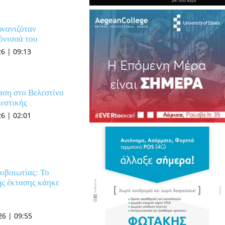
υνανιζόταν
όνισσά του
6 | 09:13
αση στο Βελεστίνο
εστικής
6 | 02:01
οβοιωτίας: Το
ς έκτασης κάηκε
6 | 09:55