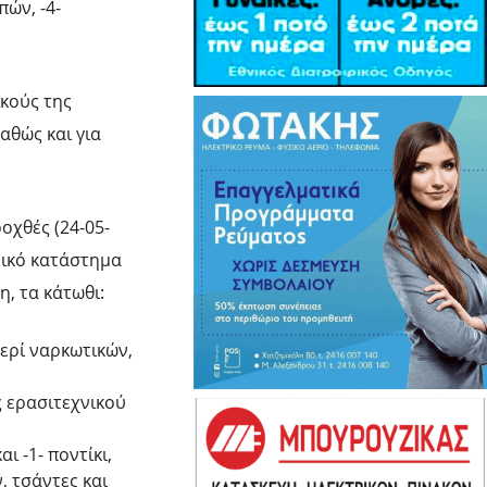
πών, -4-
κούς της
αθώς και για
οχθές (24-05-
ορικό κατάστημα
, τα κάτωθι:
περί ναρκωτικών,
ας ερασιτεχνικού
ι -1- ποντίκι,
, τσάντες και