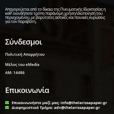
Απαγορεύεται από το δίκαιο της Πνευματικής Ιδιοκτησίας η
καθ' οιονδήποτε τρόπο παράνομη χρήση/ιδιοποίηση του
περιεχομένου, με βαρύτατες αστικές και ποινικές κυρώσεις
για τον παραβάτη.
Σύνδεσμοι
Πολιτική Απορρήτου
Μέλος του eMedia
ΑΜ: 14486
Επικοινωνία
Επικοινωνήστε μαζί μας: info@thelarissapaper.gr
Διαφημιστικό Τμήμα: adv@thelarissapaper.gr