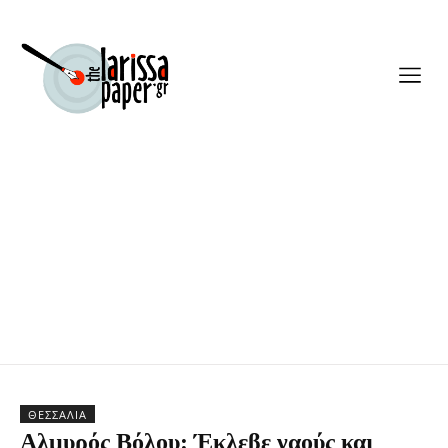
ΘΕΣΣΑΛΊΑ
Αλμυρός Βόλου: Έκλεβε ναούς και