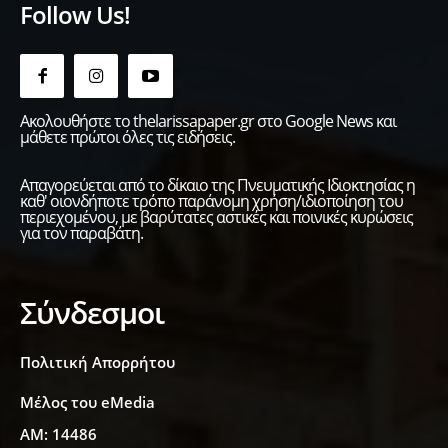
Follow Us!
Ακολουθήστε το thelarissapaper.gr στο Google News και
μάθετε πρώτοι όλες τις ειδήσεις.
Απαγορεύεται από το δίκαιο της Πνευματικής Ιδιοκτησίας η
καθ' οιονδήποτε τρόπο παράνομη χρήση/ιδιοποίηση του
περιεχομένου, με βαρύτατες αστικές και ποινικές κυρώσεις
για τον παραβάτη.
Σύνδεσμοι
Πολιτική Απορρήτου
Μέλος του eMedia
ΑΜ: 14486