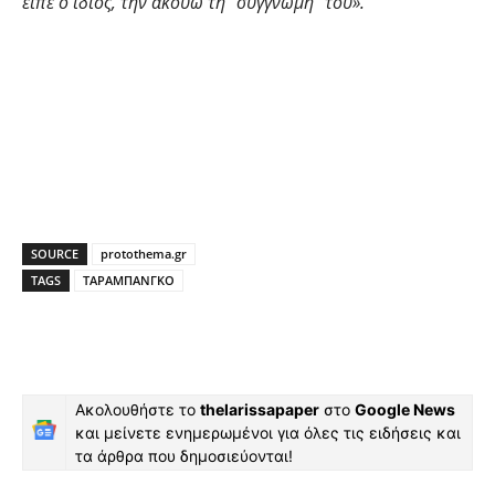
είπε ο ίδιος, την ακούω τη “συγγνώμη” του».
SOURCE
protothema.gr
TAGS
ΤΑΡΑΜΠΑΝΓΚΟ
Ακολουθήστε το
thelarissapaper
στο
Google News
και μείνετε ενημερωμένοι για όλες τις ειδήσεις και
τα άρθρα που δημοσιεύονται!