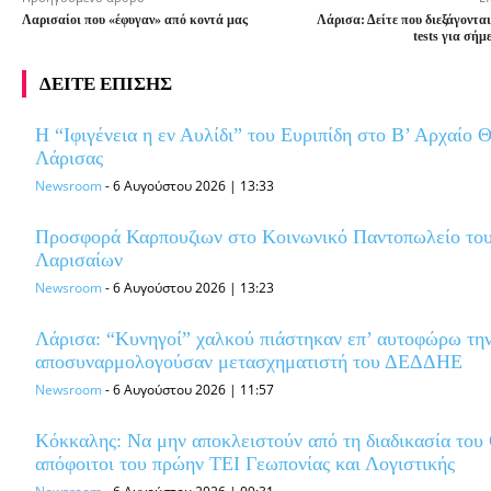
Λαρισαίοι που «έφυγαν» από κοντά μας
Λάρισα: Δείτε που διεξάγοντα
tests για σήμ
ΔΕΙΤΕ ΕΠΙΣΗΣ
Η “Ιφιγένεια η εν Αυλίδι” του Ευριπίδη στο Β’ Αρχαίο 
Λάρισας
Newsroom
-
6 Αυγούστου 2026 | 13:33
Προσφορά Καρπουζιων στο Κοινωνικό Παντοπωλείο το
Λαρισαίων
Newsroom
-
6 Αυγούστου 2026 | 13:23
Λάρισα: “Κυνηγοί” χαλκού πιάστηκαν επ’ αυτοφώρω τη
αποσυναρμολογούσαν μετασχηματιστή του ΔΕΔΔΗΕ
Newsroom
-
6 Αυγούστου 2026 | 11:57
Κόκκαλης: Να μην αποκλειστούν από τη διαδικασία το
απόφοιτοι του πρώην ΤΕΙ Γεωπονίας και Λογιστικής