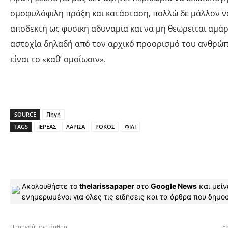
ομοφυλόφιλη πράξη και κατάσταση, πολλώ δε μάλλον να
αποδεκτή ως φυσική αδυναμία και να μη θεωρείται αμά
αστοχία δηλαδή από τον αρχικό προορισμό του ανθρώ
είναι το «καθ’ ομοίωσιν».
SOURCE
Πηγή
TAGS
ΙΕΡΕΑΣ
ΛΑΡΙΣΑ
ΡΟΚΟΣ
ΦΙΛΙ
Ακολουθήστε το
thelarissapaper
στο
Google News
και μείν
ενημερωμένοι για όλες τις ειδήσεις και τα άρθρα που δημοσ
Προηγούμενο άρθρο
Ε