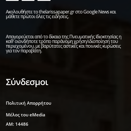
Ακολουθήστε το thelarissapaper.gr στο Google News και
μάθετε πρώτοι όλες τις ειδήσεις.
Απαγορεύεται από το δίκαιο της Πνευματικής Ιδιοκτησίας η
καθ' οιονδήποτε τρόπο παράνομη χρήση/ιδιοποίηση του
περιεχομένου, με βαρύτατες αστικές και ποινικές κυρώσεις
για τον παραβάτη.
Σύνδεσμοι
Πολιτική Απορρήτου
Μέλος του eMedia
ΑΜ: 14486