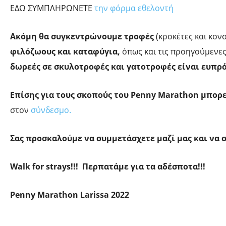
ΕΔΩ ΣΥΜΠΛΗΡΩΝΕΤΕ
την φόρμα εθελοντή
Ακόμη θα συγκεντρώνουμε τροφές
(κροκέτες και κον
φιλόζωους και καταφύγια,
όπως και τις προηγούμενες
δωρεές σε σκυλοτροφές και γατοτροφές είναι ευπρ
Επίσης
για τους σκοπούς του
Penny
Marathon
μπορε
στον
σύνδεσμο.
Σας προσκαλούμε να συμμετάσχετε μαζί μας και να σ
Walk
for
strays
!!! Περπατάμε για τα αδέσποτα!!!
Penny
Marathon
Larissa
2022