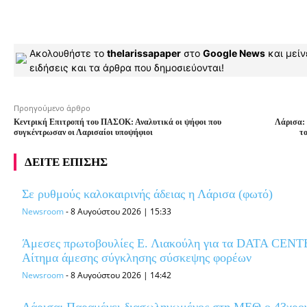
Ακολουθήστε το
thelarissapaper
στο
Google News
και μείν
ειδήσεις και τα άρθρα που δημοσιεύονται!
Προηγούμενο άρθρο
Κεντρική Επιτροπή του ΠΑΣΟΚ: Αναλυτικά οι ψήφοι που
Λάρισα: 
συγκέντρωσαν οι Λαρισαίοι υποψήφιοι
το
ΔΕΙΤΕ ΕΠΙΣΗΣ
Σε ρυθμούς καλοκαιρινής άδειας η Λάρισα (φωτό)
Newsroom
-
8 Αυγούστου 2026 | 15:33
Άμεσες πρωτοβουλίες Ε. Λιακούλη για τα DATA CENTE
Αίτημα άμεσης σύγκλησης σύσκεψης φορέων
Newsroom
-
8 Αυγούστου 2026 | 14:42
Λάρισα: Παραμένει διασωληνωμένος στη ΜΕΘ o 43χρονο