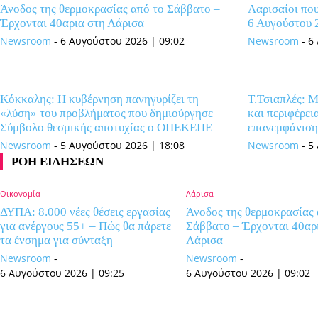
Άνοδος της θερμοκρασίας από το Σάββατο –
Λαρισαίοι πο
Έρχονται 40αρια στη Λάρισα
6 Αυγούστου 
Newsroom
-
6 Αυγούστου 2026 | 09:02
Newsroom
-
6
Κόκκαλης: Η κυβέρνηση πανηγυρίζει τη
Τ.Τσιαπλές: Μ
«λύση» του προβλήματος που δημιούργησε –
και περιφέρει
Σύμβολο θεσμικής αποτυχίας ο ΟΠΕΚΕΠΕ
επανεμφάνιση
Newsroom
-
5 Αυγούστου 2026 | 18:08
Newsroom
-
5
ΡΟΗ ΕΙΔΗΣΕΩΝ
Οικονομία
Λάρισα
ΔΥΠΑ: 8.000 νέες θέσεις εργασίας
Άνοδος της θερμοκρασίας 
για ανέργους 55+ – Πώς θα πάρετε
Σάββατο – Έρχονται 40αρ
τα ένσημα για σύνταξη
Λάρισα
Newsroom
-
Newsroom
-
6 Αυγούστου 2026 | 09:25
6 Αυγούστου 2026 | 09:02