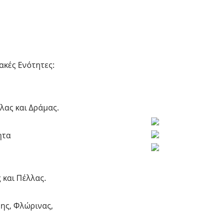
ακές Ενότητες:
λας και Δράμας.
ητα
 και Πέλλας.
νης, Φλώρινας,