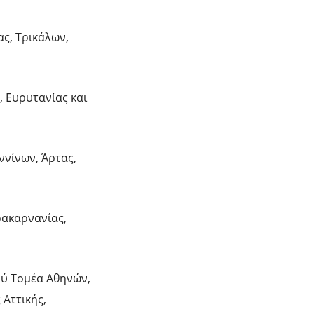
ας, Τρικάλων,
, Ευρυτανίας και
ννίνων, Άρτας,
οακαρνανίας,
ού Τομέα Αθηνών,
 Αττικής,