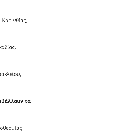
 Κορινθίας,
καδίας,
ρακλείου,
οβάλλουν τα
ροθεσμίας