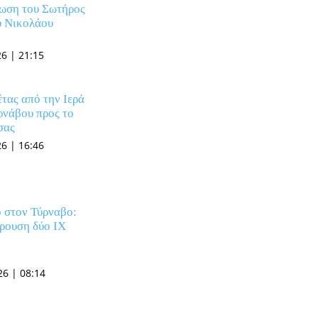
φωση του Σωτήρος
ύ Νικολάου
)
6 | 21:15
τας από την Ιερά
ρνάβου προς το
σας
6 | 16:46
 στον Τύρναβο:
ρουση δύο ΙΧ
6 | 08:14