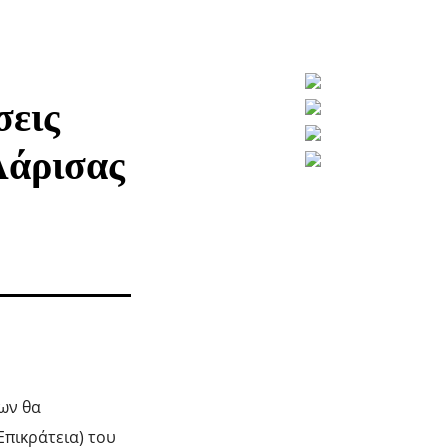
σεις
Λάρισας
ων θα
πικράτεια) του