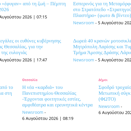
υ «έφυγαν» από τη ζωή – Πέμπτη
Εσπερινός για τη Μεταμόρ
2026
στο Στρατόπεδο «Στρατηγο
Πλαστήρα» (φωτο & βίντεο
 Αυγούστου 2026 | 07:15
Newsroom
-
5 Αυγούστου 202
εγάλες οι ευθύνες κυβέρνησης
Δωρεά 40 κρανών μοτοσικλέ
ας Θεσσαλίας, για την
Μητρόπολη Λαρίσης και Τυ
 της ευλογιάς
Τμήμα Άμεσης Δράσης Λάρι
 Αυγούστου 2026 | 17:47
Newsroom
-
5 Αυγούστου 202
Θεσσαλία
Δήμοι
από το
Η νέα «καρδιά» του
Σφοδρό τροχαίο
ια στη
Πανεπιστημίου Θεσσαλίας
Μετωπική σύγκ
-Έρχονται φοιτητικές εστίες,
(ΦΩΤΟ)
αμφιθέατρα και ερευνητικά κέντρα
Newsroom
-
Newsroom
-
6 Αυγούστου 202
6 Αυγούστου 2026 | 08:19