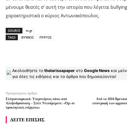
μένουμε θεατές σ’ αυτή την ιστορία που λέγεται bullyin
χαρακτηριστικά ο κύριος Αντωνακόπουλος.
SOURCE
in.gr
TAGS
ΘΥΜΙΟΣ
ΠΥΡΓΟΣ
Ακολουθήστε το
thelarissapaper
στο
Google News
και μείν
για όλες τις ειδήσεις και τα άρθρα που δημοσιεύονται!
Προηγούμενο άρθρο
Ελληνοτουρκικά: Υπερπτήσεις πάνω από
Από το 1816 Βρετανο
Αλεξανδρούπολη – Στέιτ Ντιπάρτμεντ: «Όχι σε
επιστροφή των αρχαιοτ
προκλητικές ενέργειες»
ΔΕΙΤΕ ΕΠΙΣΗΣ