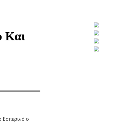
υ Και
ο Εσπερινό ο