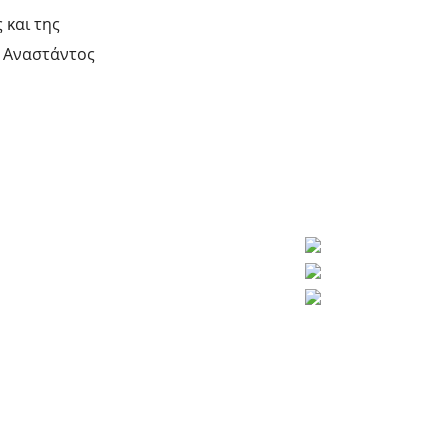
 και της
υ Αναστάντος