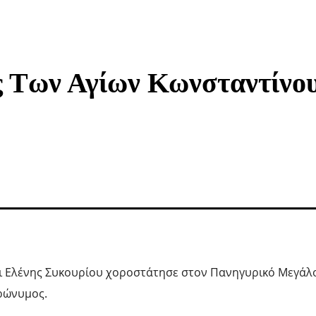
ς Των Αγίων Κωνσταντίνο
αι Ελένης Συκουρίου χοροστάτησε στον Πανηγυρικό Μεγάλ
ρώνυμος.