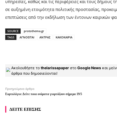
υπηρεσίες, καθώς και τις περιφέρειες και τους δήμους 
σε αυξημένη ετοιμότητα πολιτικής προστασίας, προκει
επιπτώσεις από την εκδήλωση των έντονων καιρικών φα
SOURCE
protothema.gr
TAGS
ΑΓΝΟΕΙΤΑΙ
ΑΝΤΡΑΣ
ΚΑΚΟΚΑΙΡΙΑ
Ακολουθήστε το
thelarissapaper
στο
Google News
και μείν
άρθρα που δημοσιεύονται!
Προηγούμενο άρθρο
Εορτολόγιο: Δείτε ποια ονόματα γιορτάζουν σήμερα 19/5
ΔΕΙΤΕ ΕΠΙΣΗΣ