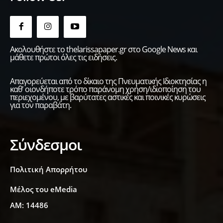
Ακολουθήστε το thelarissapaper.gr στο Google News και
μάθετε πρώτοι όλες τις ειδήσεις.
Απαγορεύεται από το δίκαιο της Πνευματικής Ιδιοκτησίας η
καθ' οιονδήποτε τρόπο παράνομη χρήση/ιδιοποίηση του
περιεχομένου, με βαρύτατες αστικές και ποινικές κυρώσεις
για τον παραβάτη.
Σύνδεσμοι
Πολιτική Απορρήτου
Μέλος του eMedia
ΑΜ: 14486