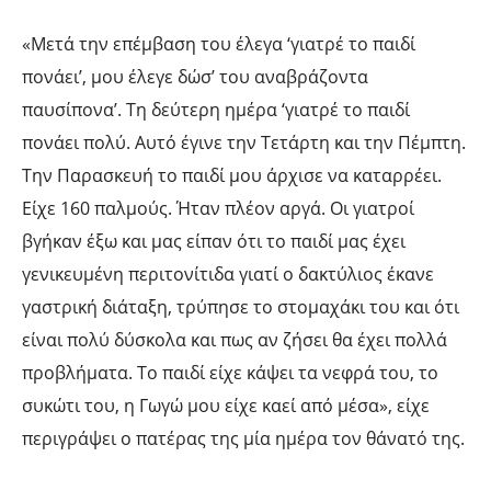
«Μετά την επέμβαση του έλεγα ‘γιατρέ το παιδί
πονάει’, μου έλεγε δώσ’ του αναβράζοντα
παυσίπονα’. Τη δεύτερη ημέρα ‘γιατρέ το παιδί
πονάει πολύ. Αυτό έγινε την Τετάρτη και την Πέμπτη.
Την Παρασκευή το παιδί μου άρχισε να καταρρέει.
Είχε 160 παλμούς. Ήταν πλέον αργά. Οι γιατροί
βγήκαν έξω και μας είπαν ότι το παιδί μας έχει
γενικευμένη περιτονίτιδα γιατί ο δακτύλιος έκανε
γαστρική διάταξη, τρύπησε το στομαχάκι του και ότι
είναι πολύ δύσκολα και πως αν ζήσει θα έχει πολλά
προβλήματα. Το παιδί είχε κάψει τα νεφρά του, το
συκώτι του, η Γωγώ μου είχε καεί από μέσα», είχε
περιγράψει ο πατέρας της μία ημέρα τον θάνατό της.