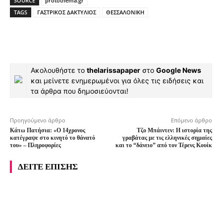
SOURCE
protothema.gr
TAGS
ΓΑΣΤΡΙΚΟΣ ΔΑΚΤΥΛΙΟΣ
ΘΕΣΣΑΛΟΝΙΚΗ
Ακολουθήστε το
thelarissapaper
στο
Google News
και μείνετε ενημερωμένοι για όλες τις ειδήσεις και
τα άρθρα που δημοσιεύονται!
Προηγούμενο άρθρο
Επόμενο άρθρο
Κάτω Πατήσια: «Ο 14χρονος
Τζο Μπάιντεν: Η ιστορία της
κατέγραψε στο κινητό το θάνατό
γραβάτας με τις ελληνικές σημαίες
του» – Πληροφορίες
και το “δάνειο” από τον Τέρενς Κουίκ
ΔΕΙΤΕ ΕΠΙΣΗΣ