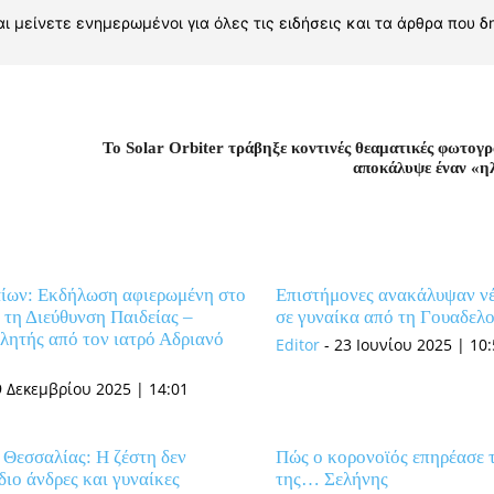
ι μείνετε ενημερωμένοι για όλες τις ειδήσεις και τα άρθρα που δ
Το Solar Orbiter τράβηξε κοντινές θεαματικές φωτογρ
αποκάλυψε έναν «η
ίων: Εκδήλωση αφιερωμένη στο
Επιστήμονες ανακάλυψαν νέ
τη Διεύθυνση Παιδείας –
σε γυναίκα από τη Γουαδελ
λητής από τον ιατρό Αδριανό
Editor
-
23 Ιουνίου 2025 | 10
9 Δεκεμβρίου 2025 | 14:01
 Θεσσαλίας: Η ζέστη δεν
Πώς ο κορονοϊός επηρέασε 
ίδιο άνδρες και γυναίκες
της… Σελήνης