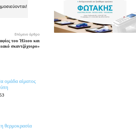
ημοσιεύονται!
Επόμενο άρθρο
αφίες του Ήλιου και
λιακό σκαντζόχοιρο»
α ομάδα αίματος
ούπη
:53
τη θερμοκρασία