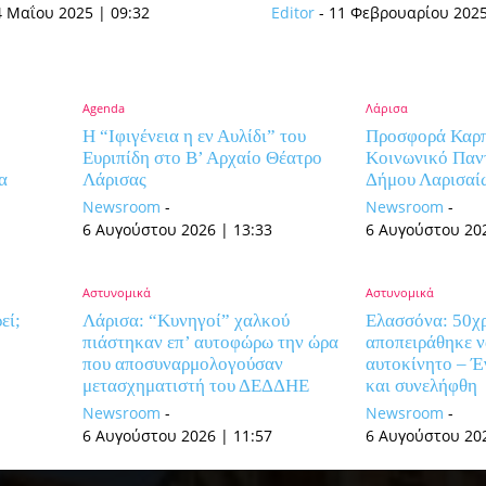
4 Μαΐου 2025 | 09:32
Editor
-
11 Φεβρουαρίου 2025
Agenda
Λάρισα
Η “Ιφιγένεια η εν Αυλίδι” του
Προσφορά Καρπ
Ευριπίδη στο Β’ Αρχαίο Θέατρο
Κοινωνικό Παν
α
Λάρισας
Δήμου Λαρισαί
Newsroom
-
Newsroom
-
6 Αυγούστου 2026 | 13:33
6 Αυγούστου 202
Αστυνομικά
Αστυνομικά
εί;
Λάρισα: “Κυνηγοί” χαλκού
Ελασσόνα: 50χ
πιάστηκαν επ’ αυτοφώρω την ώρα
αποπειράθηκε ν
που αποσυναρμολογούσαν
αυτοκίνητο – Έ
μετασχηματιστή του ΔΕΔΔΗΕ
και συνελήφθη
Newsroom
-
Newsroom
-
6 Αυγούστου 2026 | 11:57
6 Αυγούστου 202