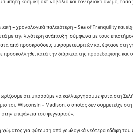
υσώπητη κοσμική ακτινοβολία και τον ηλιακό άνεμο, τόσο
ακή – χρονολογικά παλαιότερη – Sea of Tranquility και είχ
υτά με την λιγότερη ανάπτυξη, σύμφωνα με τους επιστήμο
ματα από προσκρούσεις μικρομετεωριτών και έφτασε στη γ
χε προσκολληθεί κατά την διάρκεια της προσεδάφισης και 
γνωρίζουμε ότι μπορούμε να καλλιεργήσουμε φυτά στη Σελ
ιο του Wisconsin – Madison, ο οποίος δεν συμμετείχε στη
 στην επιφάνεια του φεγγαριού».
ή χώματος για φύτευση από γεωλογικά νεότερα εδάφη του 