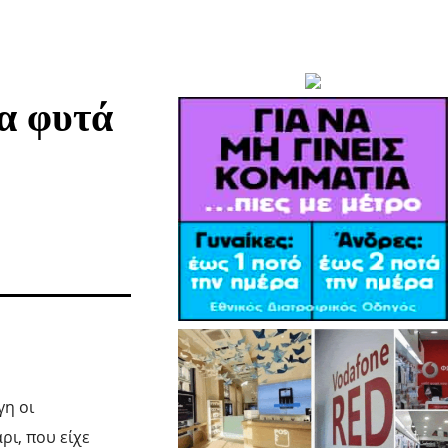
ία φυτά
γη οι
ι, που είχε