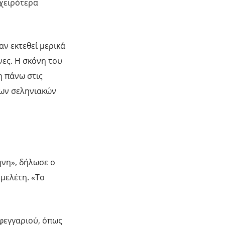
 χειρότερα
αν εκτεθεί μερικά
νες. Η σκόνη του
η πάνω στις
των σεληνιακών
ήνη», δήλωσε ο
 μελέτη. «Το
φεγγαριού, όπως