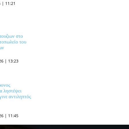
 | 11:21
ουζιων στο
τοπωλείο του
ων
6 | 13:23
ρονος
α ληστέψει
γινε αντιληπτός
6 | 11:45