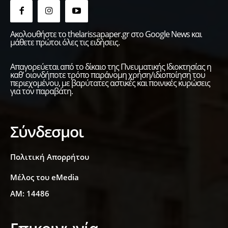
Ακολουθήστε το thelarissapaper.gr στο Google News και
μάθετε πρώτοι όλες τις ειδήσεις.
Απαγορεύεται από το δίκαιο της Πνευματικής Ιδιοκτησίας η
καθ' οιονδήποτε τρόπο παράνομη χρήση/ιδιοποίηση του
περιεχομένου, με βαρύτατες αστικές και ποινικές κυρώσεις
για τον παραβάτη.
Σύνδεσμοι
Πολιτική Απορρήτου
Μέλος του eMedia
ΑΜ: 14486