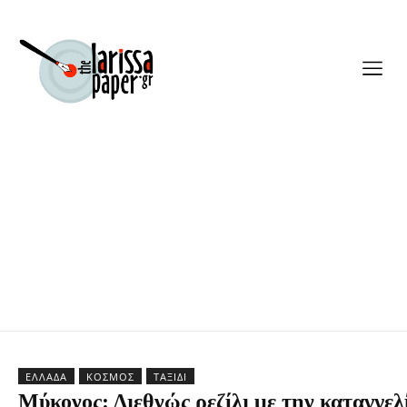
ΕΛΛΆΔΑ
ΚΌΣΜΟΣ
ΤΑΞΊΔΙ
Μύκονος: Διεθνώς ρεζίλι με την καταγγελ